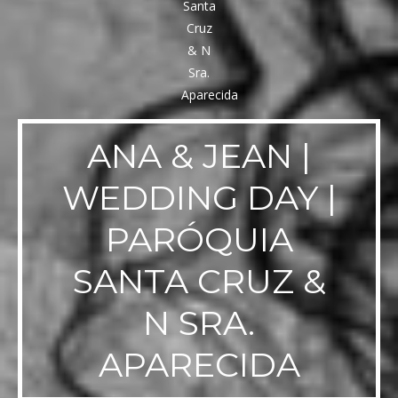
ANA & JEAN |
WEDDING DAY |
PARÓQUIA
SANTA CRUZ &
N SRA.
APARECIDA