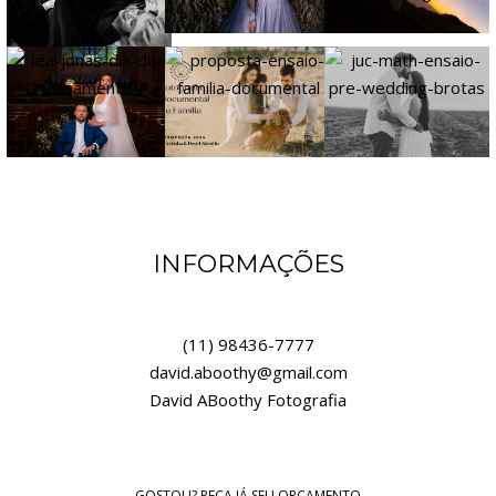
INFORMAÇÕES
(11) 98436-7777
david.aboothy@gmail.com
David ABoothy Fotografia
GOSTOU? PEÇA JÁ SEU ORÇAMENTO