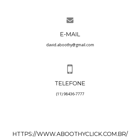
E-MAIL
david.aboothy@gmail.com
TELEFONE
(11) 98436-7777
HTTPS://WWW.ABOOTHYCLICK.COM.BR/