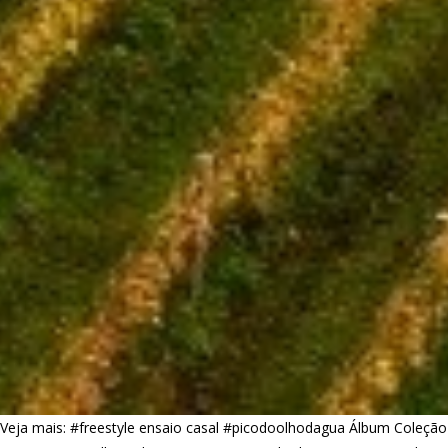
Veja mais:
#freestyle ensaio casal
#picodoolhodagua
Álbum Coleção