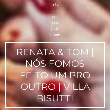
RENATA & TOM |
NÓS FOMOS
FEITO UM PRO
OUTRO | VILLA
BISUTTI