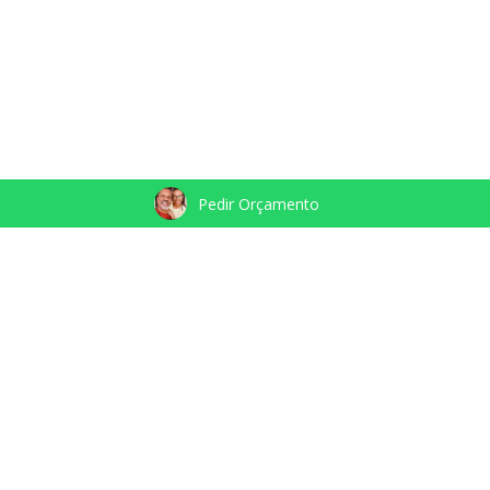
POSTS RELACIONADOS
Pedir Orçamento
LÉA & JONAS | PRÉ-WEDDING |
BY CASAL ABOOTHY